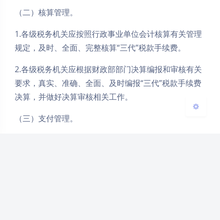
（二）核算管理。
Sans Serif
Serif
1.各级税务机关应按照行政事业单位会计核算有关管理
浅阴影
深阴影
规定，及时、全面、完整核算“三代”税款手续费。
关闭
日落
暗化
灰度
2.各级税务机关应根据财政部部门决算编报和审核有关
要求，真实、准确、全面、及时编报“三代”税款手续费
决算，并做好决算审核相关工作。
（三）支付管理。
1.税务机关应按照国库集中支付制度和本通知规定支付
“三代”税款手续费。
2.税务机关对单位和个人未按照法律、行政法规或者委
托代征协议规定履行代扣、代收、代征义务的，不得支
付“三代”税款手续费。