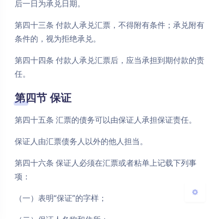
后一日为承兑日期。
第四十三条 付款人承兑汇票，不得附有条件；承兑附有
条件的，视为拒绝承兑。
第四十四条 付款人承兑汇票后，应当承担到期付款的责
任。
夜间模式
第四节 保证
Sans Serif
Serif
第四十五条 汇票的债务可以由保证人承担保证责任。
浅阴影
深阴影
保证人由汇票债务人以外的他人担当。
关闭
日落
暗化
灰度
第四十六条 保证人必须在汇票或者粘单上记载下列事
项：
（一）表明“保证”的字样；