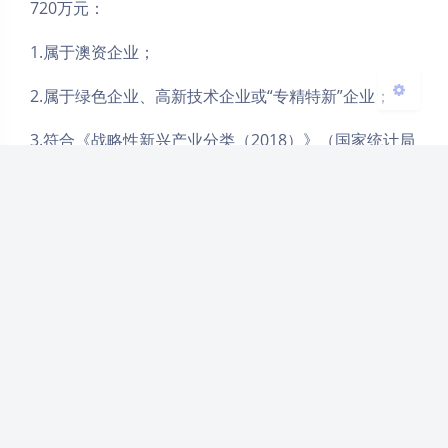
关闭
日落
暗化
灰度
720万元：
1.属于澳资企业；
2.属于绿色企业、高新技术企业或“专精特新”企业；
3.符合《战略性新兴产业分类（2018）》（国家统计局
令第23号）、《横琴粤澳深度合作区企业所得税优惠目
录（2021）》（财税〔2022〕19号）或合作区鼓励类
产业的企业；
4.通过知识产权质押方式获得融资；
5.首次获得银行机构贷款。
（三）在本办法有效期内，单个银行机构可获得的风险
补偿金最高不超过1500万元，单个小额贷款公司、保险
机构、融资担保公司可获得的风险补偿金最高不超过
1000万元。