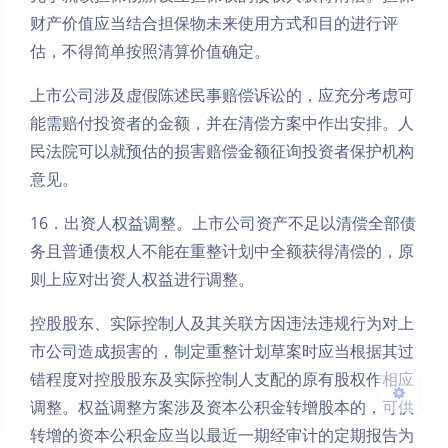
财产价值应当结合担保物未来使用方式和目的进行评
估，不得简单按照清算价值确定。
上市公司涉及虚假陈述民事赔偿诉讼的，应充分考虑可
能需赔付投资者的金额，并在清偿方案中作出安排。人
民法院可以就预估的损害赔偿金额征询投资者保护机构
夜间模式
意见。
Sans Serif
Serif
16．出资人权益调整。上市公司资产不足以清偿全部债
务且普通债权人不能在重整计划中全额获得清偿的，原
浅阴影
深阴影
则上应对出资人权益进行调整。
关闭
日落
暗化
灰度
控股股东、实际控制人及其关联方因违法违规行为对上
市公司造成损害的，制定重整计划草案时应当根据其过
错程度对控股股东及实际控制人支配的原有股权作相应
调整。权益调整方案涉及资本公积金转增股本的，可供
转增的资本公积金应当以最近一期经审计的定期报告为