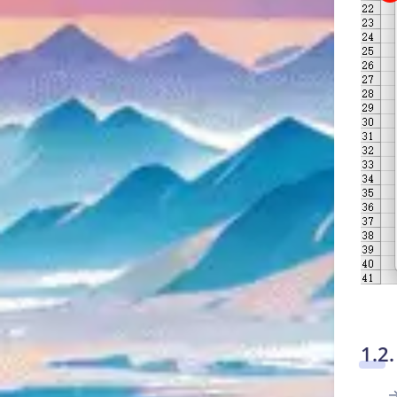
1.
…… 