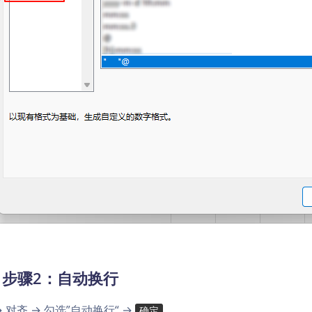
2. 步骤2：自动换行
→ 对齐 → 勾选”自动换行“ →
。
确定