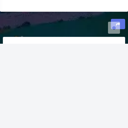
关闭
日落
暗化
灰度
豆
暂无评论
发送评论