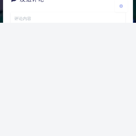
发送
Markdown
|´・ω・)ノ
ヾ(≧∇≦*)ゝ
(☆ω☆)