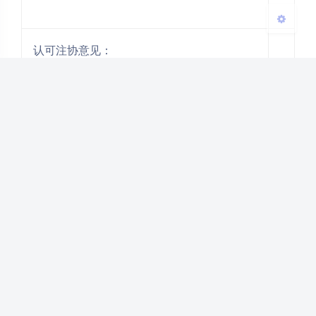
认可注协意见：
同意主办单位意见，确认附表所列人员继续
教育学时，并发放《学时证明》。
负责人签字/盖章：
年 月 日
说明：
1．非执业会员的继续教育，至少45分钟为一个学时，
按照实际参加时间确认。
2．此表适用于除中注协或地方注协委托的专业培训机
构、认可单位、及签订互认学时协议的职业会计组织举