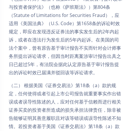
与投资者保护法》（也称《萨班斯法》）第804条
（Statute of Limitations for Securities Fraud），应
适用《美国法典》（U.S. Code）第1658条的诉讼时效
规定，即应在发现违反证券法的事实发生后的2年内起
诉，或者在违法行为发生后的5年内起诉。在美国的司
法个案中，曾有原告基于审计报告不实而针对会计师事
务所提出诉讼请求，但因当时距离案涉审计报告出具之
日已超过5年，有法院会据此认定原告基于审计报告提
出的诉讼时效已届满并驳回该等诉讼请求。
（二） 根据美国《证券交易法》第18条（a）款的规
定，任何使得或者引起上市公司报告就重要事实作出错
误或者误导性陈述的人，应对任何基于信赖而进行相关
证券买卖的投资者所造成的损失承担法律责任，除非被
告能够证明其善意履职且对该等错误或误导性陈述不知
情。若投资者基于美国《证券交易法》第18条（a）款