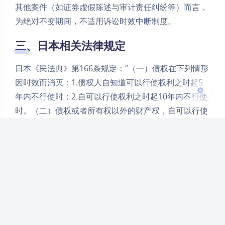
其他案件（如证券虚假陈述与审计责任纠纷等）而言，
浅阴影
深阴影
为绝对不变期间，不适用诉讼时效中断制度。
三、日本相关法律规定
关闭
日落
暗化
灰度
日本《民法典》第166条规定：“（一）债权在下列情形
因时效而消灭：1.债权人自知道可以行使权利之时起5
年内不行使时；2.自可以行使权利之时起10年内不行使
时。（二）债权或者所有权以外的财产权，自可以行使
权利之时起20年内不行使时，因时效而消灭。”
日本《证券交易法》第20条规定：“自请求人知道该证
券申报书或计划书的重要事项存在虚假情况，或给予相
当的注意能够了解到情况开始，在1年内未实行该请求
权，则请求权消灭。自有关有价证券募集或销售的申报
文件生效时或该计划书交付之时起5年内未主张该请求
权时，该权利同样消失。”