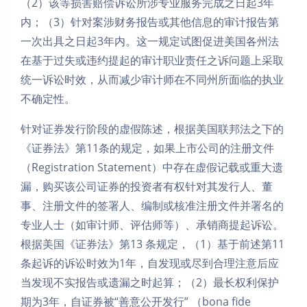
（2）该等损害赔偿诉讼所涉专业服务完成之日起3年
内；（3）针对案涉财务报告或其他信息的审计报告第
一次出具之日起3年内。这一规定试图促进美国各州法
在基于过失或违约提起的审计职业责任之诉问题上采取
统一诉讼时效，从而减少审计师在不同州所面临的执业
不确定性。
针对证券发行阶段的虚假陈述，根据美国联邦法之下的
《证券法》第11条的规定，如果上市公司的注册文件
（Registration Statement）中存在虚假记载或重大遗
漏，购买该公司证券的投资者有权针对其发行人、董
事、注册文件的签署人、编制或核准注册文件并署名的
专业人士（如审计师、评估师等）、承销商提起诉讼。
根据美国《证券法》第13 条规定，（1）基于前述第11
条起诉的诉讼时效为1年，自发现或尽到合理注意后应
当发现不实报告或遗漏之时起算；（2）最长权利保护
期为3年，自证券被“善意公开发行” （bona fide