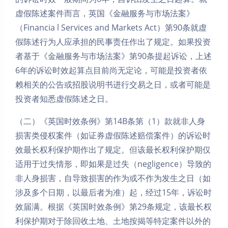
虚假陈述案件而言，英国《金融服务与市场法案》
（Financia l Services and Markets Act）第90条就虚
假陈述行为人应承担的民事责任作出了规定。如果投资
者基于《金融服务与市场法案》第90条提起诉讼，上述
6年的诉讼时效起算点目前尚无定论，可能是投资者依
赖相关的公告或招股说明书进行交易之日，或者可能是
投资者知悉虚假陈述之日。
（二）《英国时效条例》第14B条第（1）款就非人身
损害类侵权案件（如证券虚假陈述赔偿案件）的诉讼时
效最长权利保护期作出了规定。但该最长权利保护期仅
适用于过失情形，即如果是过失（negligence）导致的
非人身损害，自导致损害的作为或不作为发生之日（如
涉及多个日期，以最后者为准）起，经过15年，诉讼时
夜间模式
效届满。根据《英国时效条例》第29条规定，该最长权
利保护期对于除回收土地、土地按揭等特定案件以外的
Sans Serif
Serif