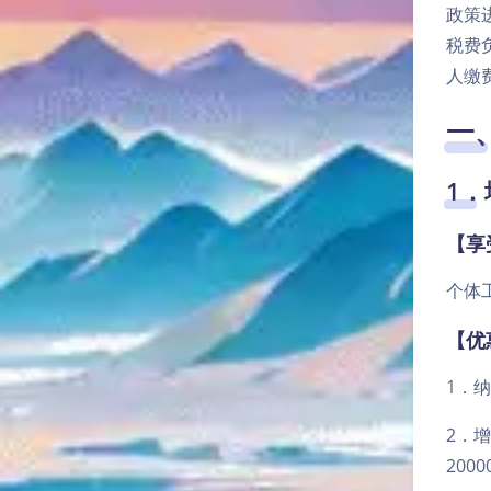
政策
税费
人缴
一
1
【享
个体
【优
1．
2．
200