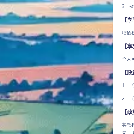
3．
【享
增值
【享
个人
【政
1．
2．
【政
某教
元，