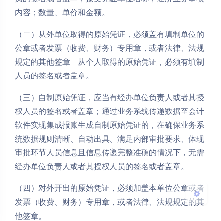
内容；数量、单价和金额。
（二）从外单位取得的原始凭证，必须盖有填制单位的
公章或者发票（收费、财务）专用章，或者法律、法规
规定的其他签章；从个人取得的原始凭证，必须有填制
人员的签名或者盖章。
夜间模式
（三）自制原始凭证，应当有经办单位负责人或者其授
Sans Serif
Serif
权人员的签名或者盖章；通过业务系统传递数据至会计
软件实现集成报账生成自制原始凭证的，在确保业务系
浅阴影
深阴影
统数据规则清晰、自动出具、满足内部审批要求、体现
审批环节人员信息且信息传递完整准确的情况下，无需
关闭
日落
暗化
灰度
经办单位负责人或者其授权人员的签名或者盖章。
（四）对外开出的原始凭证，必须加盖本单位公章或者
发票（收费、财务）专用章，或者法律、法规规定的其
他签章。