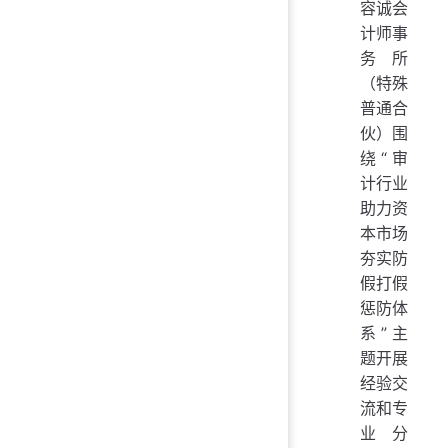
容诚会
计师事
务所
（特殊
普通合
伙）围
绕“审
计行业
助力资
本市场
夯实防
假打假
惩防体
系”主
题开展
经验交
流和专
业分