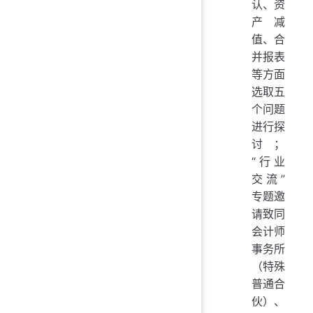
认、资
产减
值、合
并报表
等方面
选取五
个问题
进行探
讨；
“行业
交流”
专题邀
请致同
会计师
事务所
（特殊
普通合
伙）、