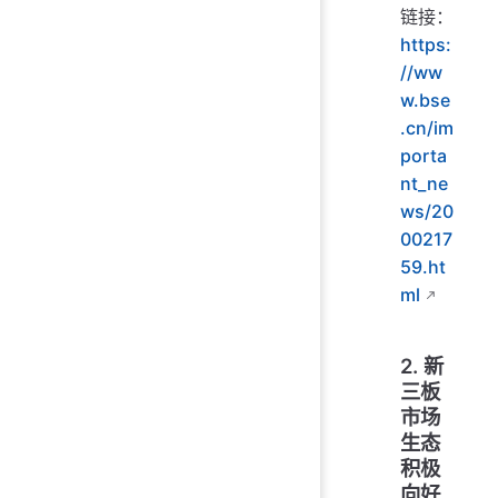
链接：
https:
//ww
w.bse
.cn/im
porta
nt_ne
ws/20
00217
59.ht
ml
2. 新
三板
市场
生态
积极
向好