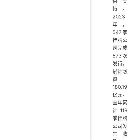
供支
持。
2023
年，
547家
挂牌公
司完成
573次
发行，
累计融
资
180.19
亿元。
全年累
计119
家挂牌
公司发
生收