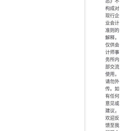
态》不
构成对
现行企
业会计
准则的
解释，
仅供会
计师事
务所内
部交流
使用，
请勿外
传。如
有任何
意见或
建议，
欢迎反
馈至我