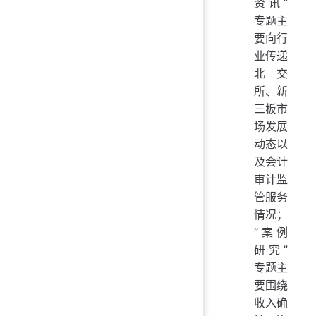
资讯”
专题主
要向行
业传递
北交
所、新
三板市
场发展
动态以
及会计
审计监
管服务
情况；
“案例
研究”
专题主
要围绕
收入确