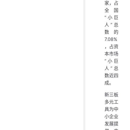
家，占
全国
“小巨
人”总
数的
7.08%
，占资
本市场
“小巨
人”总
数近四
成。
新三板
多元工
具为中
小企业
发展提