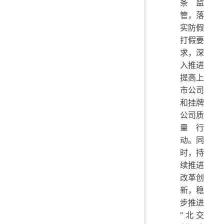
条监
管，落
实防假
打假要
求，深
入推进
提高上
市公司
和挂牌
公司质
量行
动。同
时，持
续推进
改革创
新，稳
步推进
“北交