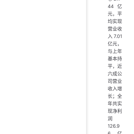
44亿
元，平
均实现
营业收
入7.01
亿元，
与上年
基本持
平，近
六成公
司营业
收入增
长；全
年共实
现净利
润
126.9
6亿