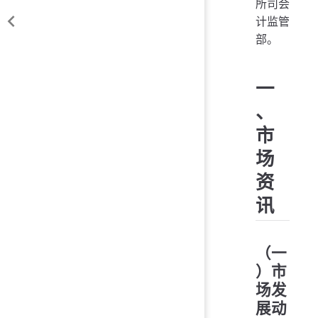
所司会
计监管
部。
一
、
市
场
资
讯
（一
）市
场发
展动