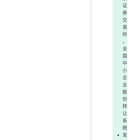
证
券
交
易
所
，
全
国
中
小
企
业
股
份
转
让
系
统
发