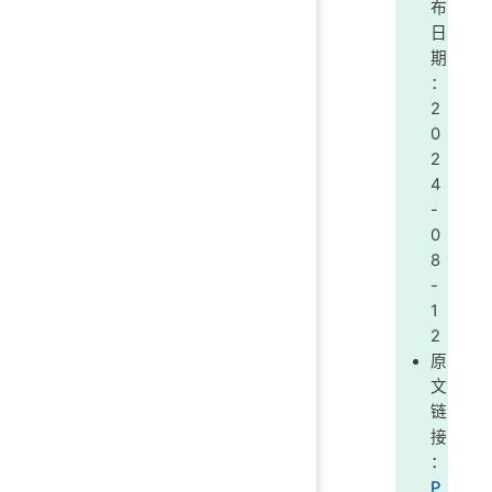
布
日
期
：
2
0
2
4
-
0
8
-
1
2
原
文
链
接
：
P