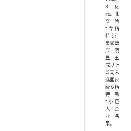
8亿
元。北
交所
“专精
特新”
集聚效
应明
显，五
成以上
公司入
选国家
级专精
特新
“小巨
人”企
业名
录。