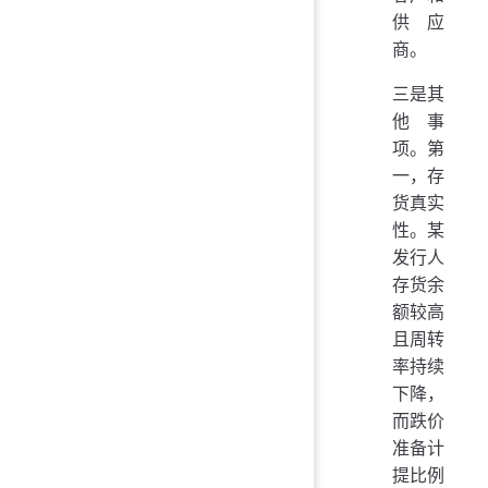
供应
商。
三是其
他事
项。第
一，存
货真实
性。某
发行人
存货余
额较高
且周转
率持续
下降，
而跌价
准备计
提比例