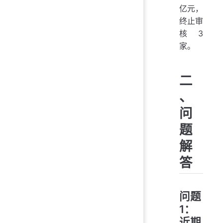
亿元，
终止审
核3
家。
二
、
问
题
解
答
问题
1：
近期