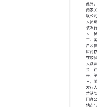
此外，
两家关
联公司
人员与
该发行
人员
工、客
户及供
应商存
在较多
大额资
金往
来。第
三，某
发行人
营销部
门办公
地点与