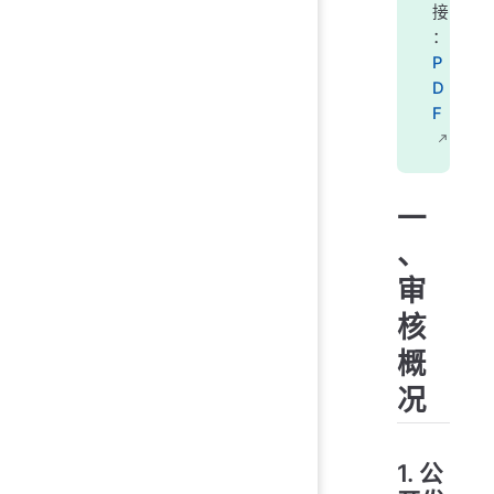
接
：
P
D
F
一
、
审
核
概
况
1. 公