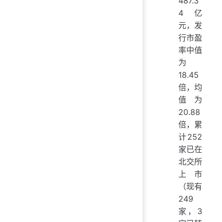
487.3
4亿
元，发
行市盈
率中值
为
18.45
倍，均
值为
20.88
倍，累
计252
家已在
北交所
上市
（现有
249
家，3