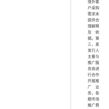
境外客
户采购
需求未
提供合
理解释
及依
据。第
三，某
发行人
主要与
推广服
务商进
行合作
开展推
广业
务，各
期市场
推广费