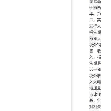
显著高
于前两
年。第
二，某
发行人
报告期
前期无
境外销
售收
入，报
告期最
后一期
境外收
入大幅
增加且
占比较
高，针
对相关