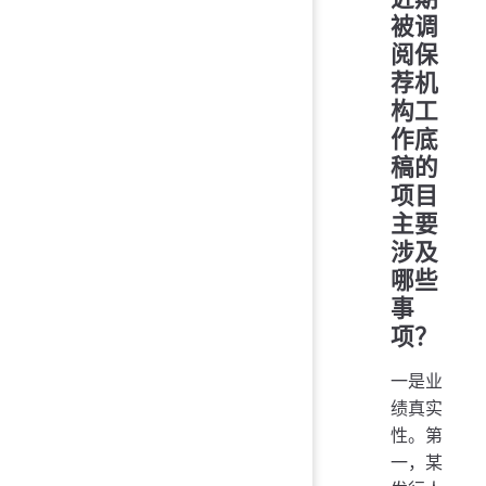
被调
阅保
荐机
构工
作底
稿的
项目
主要
涉及
哪些
事
项？
一是业
绩真实
性。第
一，某