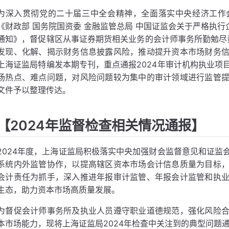
为深入贯彻党的二十届三中全会精神，全面落实中央经济工作
《财政部 国务院国资委 金融监管总局 中国证监会关于严格执行
通知》，督促辖区从事证券期货相关业务的会计师事务所勤勉尽责
发现、化解、揭示财务信息披露风险，推动提升资本市场财务
上海证监局特编发本期专刊，重点通报2024年审计机构执业项
场热点、难点问题，对风险问题较为集中的审计领域进行监管
文件予以整理传达。
【2024年监督检查相关情况通报】
2024年度，上海证监局积极落实中央加强财会监督意见和证监
系统内外监管协作，以提高辖区资本市场会计信息质量为目标
会计责任为抓手，深入推进年报审计监管、年报会计监管和执
生态，助力资本市场高质量发展。
为督促会计师事务所及执业人员遵守职业道德规范，强化风险
本市场能力，现将上海证监局2024年检查中关注到的典型问题