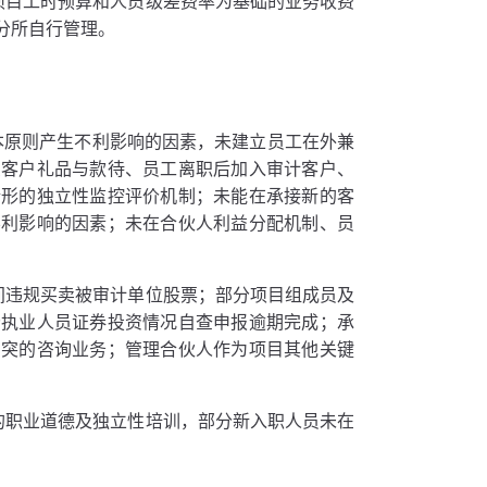
项目工时预算和人员级差费率为基础的业务收费
分所自行管理。
本原则产生不利影响的因素，未建立员工在外兼
受客户礼品与款待、员工离职后加入审计客户、
情形的独立性监控评价机制；未能在承接新的客
不利影响的因素；未在合伙人利益分配机制、员
间违规买卖被审计单位股票；部分项目组成员及
分执业人员证券投资情况自查申报逾期完成；承
冲突的咨询业务；管理合伙人作为项目其他关键
的职业道德及独立性培训，部分新入职人员未在