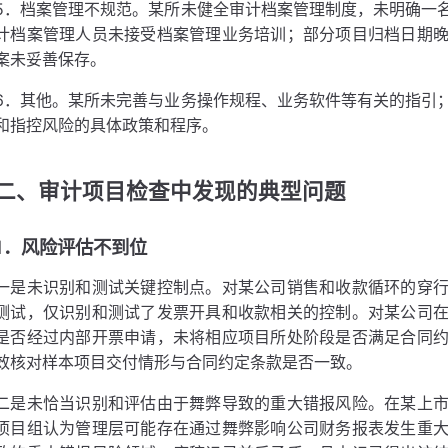
5．档案管理不规范。某所未健全审计档案管理制度，未明确一
计档案管理人员未接受档案管理业务培训；部分项目归档日期
案未妥善保存。
6．其他。某所未完善与业务操作规程、业务软件等有关的指引
和指控风险的具体政策和程序。
二、审计项目检查中发现的典型问题
1．风险评估不到位
一是未识别和测试关键控制点。对某公司销售和收款循环的穿
测试，仅识别和测试了发票开具和收款相关的控制。对某公司
是否经过内部开票申请，未将相应项目所处阶段是否满足合同
效核对样本项目交付情形与合同约定条款是否一致。
二是未恰当识别和评估由于舞弊导致的重大错报风险。在某上
项目组认为管理层可能存在通过舞弊影响公司财务报表发生重