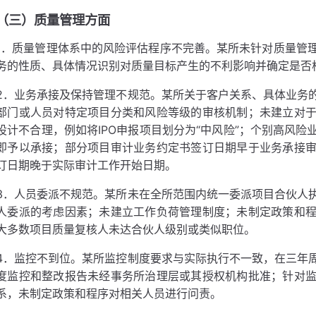
（三）质量管理方面
1．质量管理体系中的风险评估程序不完善。某所未针对质量管
务的性质、具体情况识别对质量目标产生的不利影响并确定是否
2．业务承接及保持管理不规范。某所关于客户关系、具体业务
部门或人员对特定项目分类和风险等级的审核机制；未建立对
设计不合理，例如将IPO申报项目划分为“中风险”；个别高风
即予以承接；部分项目审计业务约定书签订日期早于业务承接
订日期晚于实际审计工作开始日期。
3．人员委派不规范。某所未在全所范围内统一委派项目合伙人
人委派的考虑因素；未建立工作负荷管理制度；未制定政策和
大多数项目质量复核人未达合伙人级别或类似职位。
4．监控不到位。某所监控制度要求与实际执行不一致，在三年
度监控和整改报告未经事务所治理层或其授权机构批准；针对
系，未制定政策和程序对相关人员进行问责。