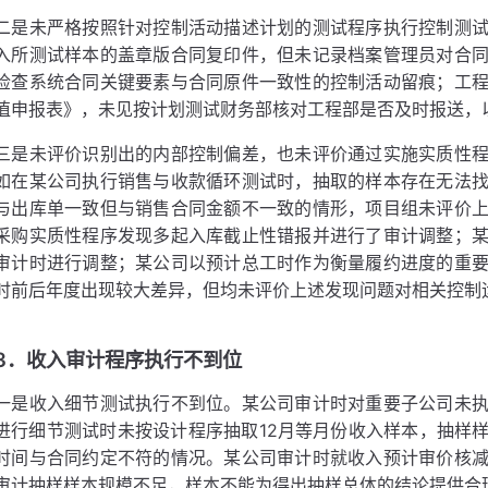
二是未严格按照针对控制活动描述计划的测试程序执行控制测
入所测试样本的盖章版合同复印件，但未记录档案管理员对合
检查系统合同关键要素与合同原件一致性的控制活动留痕；工
值申报表》，未见按计划测试财务部核对工程部是否及时报送，
三是未评价识别出的内部控制偏差，也未评价通过实施实质性
如在某公司执行销售与收款循环测试时，抽取的样本存在无法
与出库单一致但与销售合同金额不一致的情形，项目组未评价
采购实质性程序发现多起入库截止性错报并进行了审计调整；
审计时进行调整；某公司以预计总工时作为衡量履约进度的重
时前后年度出现较大差异，但均未评价上述发现问题对相关控制
3．收入审计程序执行不到位
一是收入细节测试执行不到位。某公司审计时对重要子公司未
进行细节测试时未按设计程序抽取12月等月份收入样本，抽样
时间与合同约定不符的情况。某公司审计时就收入预计审价核
审计抽样样本规模不足，样本不能为得出抽样总体的结论提供合