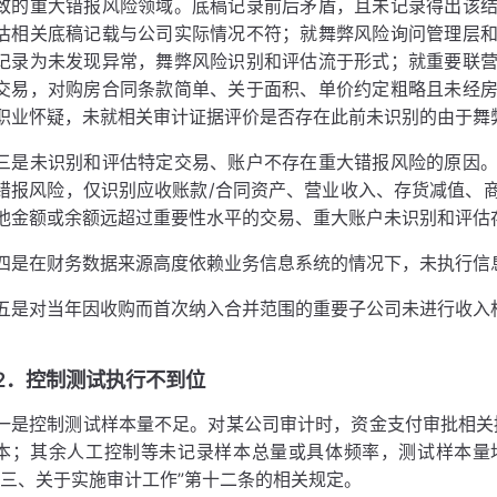
致的重大错报风险领域。底稿记录前后矛盾，且未记录得出该
估相关底稿记载与公司实际情况不符；就舞弊风险询问管理层
记录为未发现异常，舞弊风险识别和评估流于形式；就重要联
交易，对购房合同条款简单、关于面积、单价约定粗略且未经
职业怀疑，未就相关审计证据评价是否存在此前未识别的由于舞
三是未识别和评估特定交易、账户不存在重大错报风险的原因
错报风险，仅识别应收账款/合同资产、营业收入、存货减值、
他金额或余额远超过重要性水平的交易、重大账户未识别和评估
四是在财务数据来源高度依赖业务信息系统的情况下，未执行信
五是对当年因收购而首次纳入合并范围的重要子公司未进行收入
2．控制测试执行不到位
一是控制测试样本量不足。对某公司审计时，资金支付审批相关控
本；其余人工控制等未记录样本总量或具体频率，测试样本量
“三、关于实施审计工作”第十二条的相关规定。