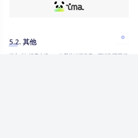
关闭
日落
暗化
灰度
5.2. 其他
进入「知识库广场」，使用关键词搜索，可找到不同领
域的知识库。
知识库广场：
https://ima.qq.com/discover
赞赏