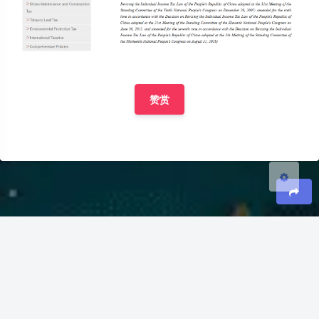
夜间模式
Sans Serif
Serif
浅阴影
深阴影
赞赏
关闭
日落
暗化
灰度
豆
评论
Danding
2025-6-12
希望多更新些税务上的政策法规