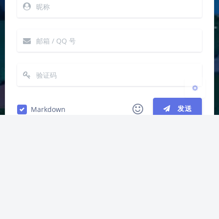
浅阴影
深阴影
关闭
日落
暗化
灰度
发送
Markdown
|´・ω・)ノ
ヾ(≧∇≦*)ゝ
(☆ω☆)
（╯‵□′）╯︵┴─┴
￣﹃￣
(/ω＼)
上一篇
下一篇
∠( ᐛ 」∠)＿
(๑•̀ㅁ•́ฅ)
→_→
AJE2REAL：批量导入
【企查查】香港企业
୧(๑•̀⌄•́๑)૭
٩(ˊᗜˋ*)و
(ノ°ο°)ノ
AJE到REAL
信息
(´இ皿இ｀)
⌇●﹏●⌇
(ฅ´ω`ฅ)