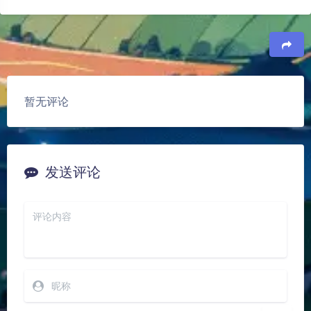
豆
暂无评论
夜间模式
发送评论
Sans Serif
Serif
浅阴影
深阴影
关闭
日落
暗化
灰度