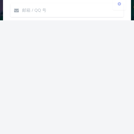
发送
Markdown
|´・ω・)ノ
ヾ(≧∇≦*)ゝ
(☆ω☆)
（╯‵□′）╯︵┴─┴
￣﹃￣
(/ω＼)
上一篇
下一篇
∠( ᐛ 」∠)＿
(๑•̀ㅁ•́ฅ)
→_→
Excel 已停止工作
【WPS】关闭云文档
୧(๑•̀⌄•́๑)૭
٩(ˊᗜˋ*)و
(ノ°ο°)ノ
同步
(´இ皿இ｀)
⌇●﹏●⌇
(ฅ´ω`ฅ)
(╯°A°)╯︵○○○
φ(￣∇￣o)
ヾ(´･ ･｀｡)ノ"
( ง ᵒ̌皿ᵒ̌)ง⁼³₌₃
(ó﹏ò｡)