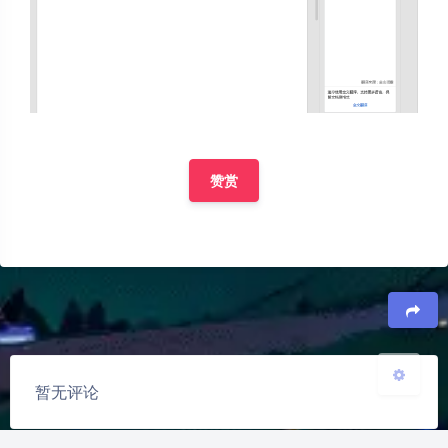
夜间模式
赞赏
Sans Serif
Serif
浅阴影
深阴影
关闭
日落
暗化
灰度
豆
暂无评论