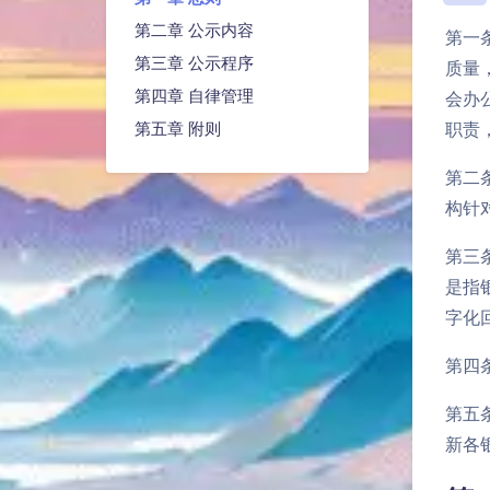
第二章 公示内容
第一
第三章 公示程序
质量
第四章 自律管理
会办
职责
第五章 附则
第二
构针
第三
是指
字化
第四
第五
新各