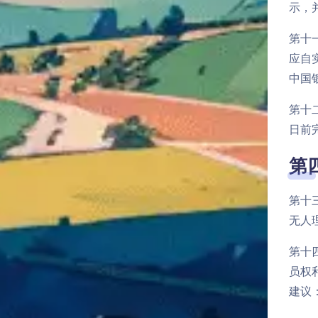
示，
第十
应自
中国
第十
日前
第
第十
无人
第十
员权
建议