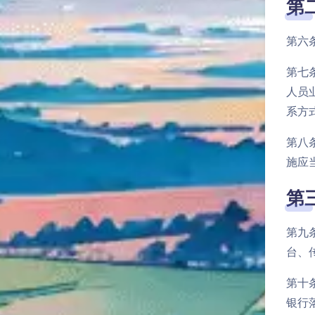
第
第六
第七
人员
系方
第八
施应
第
第九
台、
第十
银行