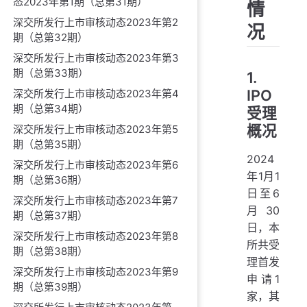
态2023年第1期（总第31期）
情
深交所发行上市审核动态2023年第2
况
期（总第32期）
深交所发行上市审核动态2023年第3
期（总第33期）
1.
IPO
深交所发行上市审核动态2023年第4
期（总第34期）
受理
概况
深交所发行上市审核动态2023年第5
期（总第35期）
2024
深交所发行上市审核动态2023年第6
年1月1
期（总第36期）
日至6
深交所发行上市审核动态2023年第7
月30
期（总第37期）
日，本
深交所发行上市审核动态2023年第8
所共受
期（总第38期）
理首发
深交所发行上市审核动态2023年第9
申请1
期（总第39期）
家，其