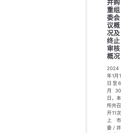
并购
重组
委会
议概
况及
终止
审核
概况
2024
年1月1
日至6
月30
日，本
所共召
开11次
上市
委/并