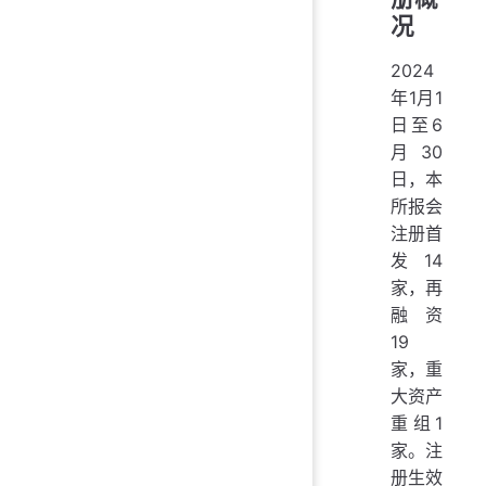
况
2024
年1月1
日至6
月30
日，本
所报会
注册首
发14
家，再
融资
19
家，重
大资产
重组1
家。注
册生效