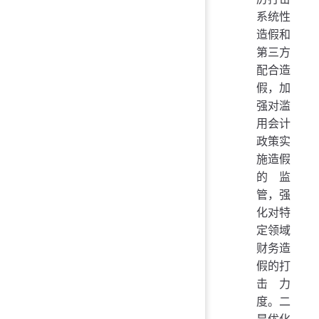
系统性
造假和
第三方
配合造
假，加
强对滥
用会计
政策实
施造假
的监
管，强
化对特
定领域
财务造
假的打
击力
度。二