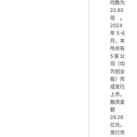
均数为
22.65
倍。
2024
年5-6
月，本
所共有
5家公
司（均
为创业
板）完
成发行
上市，
融资金
额
26.28
亿元，
发行市