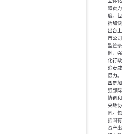
立体化
追责力
度。包
括加快
出台上
市公司
监管条
例，强
化行政
追责威
慑力。
四是加
强部际
协调和
央地协
同。包
括国有
资产出