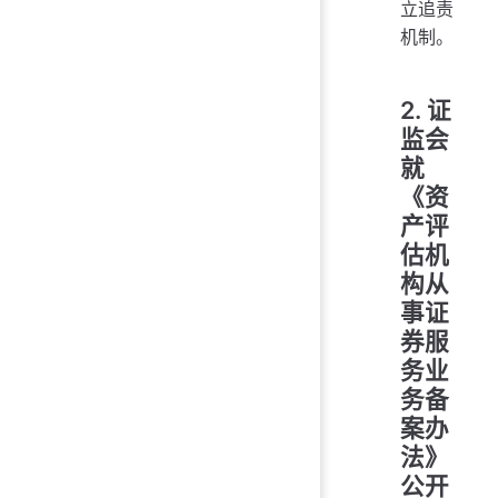
立追责
机制。
2. 证
监会
就
《资
产评
估机
构从
事证
券服
务业
务备
案办
法》
公开