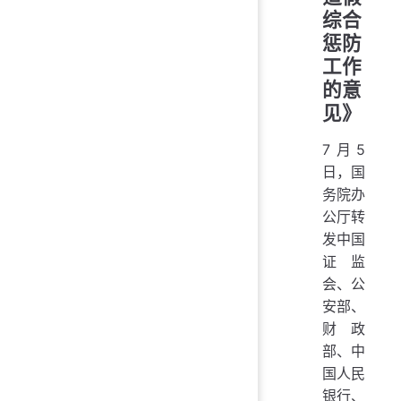
综合
惩防
工作
的意
见》
7月5
日，国
务院办
公厅转
发中国
证监
会、公
安部、
财政
部、中
国人民
银行、