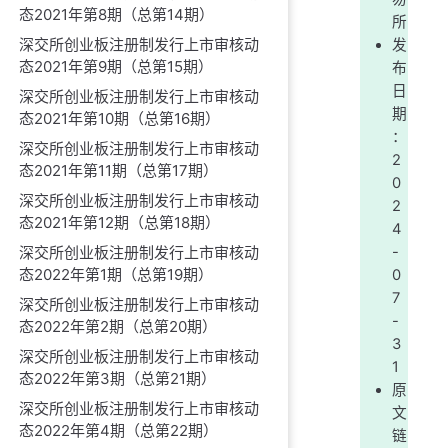
态2021年第8期（总第14期）
所
深交所创业板注册制发行上市审核动
发
态2021年第9期（总第15期）
布
日
深交所创业板注册制发行上市审核动
期
态2021年第10期（总第16期）
：
深交所创业板注册制发行上市审核动
2
态2021年第11期（总第17期）
0
深交所创业板注册制发行上市审核动
2
态2021年第12期（总第18期）
4
深交所创业板注册制发行上市审核动
-
态2022年第1期（总第19期）
0
7
深交所创业板注册制发行上市审核动
-
态2022年第2期（总第20期）
3
深交所创业板注册制发行上市审核动
1
态2022年第3期（总第21期）
原
深交所创业板注册制发行上市审核动
文
态2022年第4期（总第22期）
链