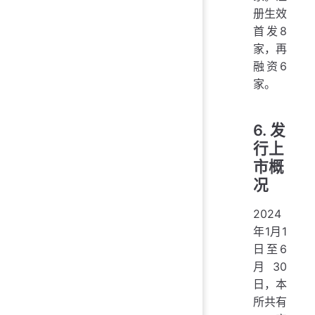
册生效
首发8
家，再
融资6
家。
6. 发
行上
市概
况
2024
年1月1
日至6
月30
日，本
所共有