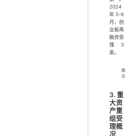
2024
年5-6
月，创
业板再
融资受
理3
家。
图
示
3. 重
大资
产重
组受
理概
况