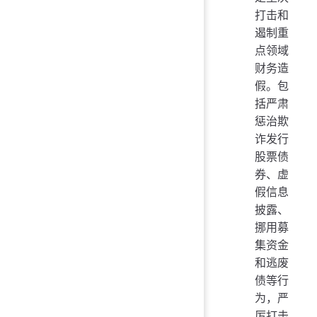
打击和
遏制重
点领域
财务造
假。包
括严肃
惩治欺
诈发行
股票债
券、虚
假信息
披露、
挪用募
集资金
和逃废
债等行
为，严
厉打击