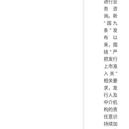
进行业
务咨
询。新
“国九
条”发
布以
来，围
绕“严
把发行
上市准
入关”
相关要
求，发
行人及
中介机
构的责
任意识
持续加