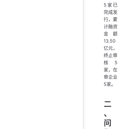
5家已
完成发
行，累
计融资
金额
13.50
亿元，
终止审
核5
家，在
审企业
5家。
二
、
问