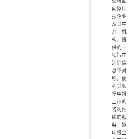
交所面
向拟申
报企业
及其中
介机
构，提
供的一
项旨在
消除信
息不对
称，便
利其顺
畅申报
上市的
咨询性
质的服
务，拟
申报企