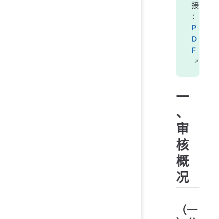
接
：
P
D
F
一
、
审
核
概
况
（一