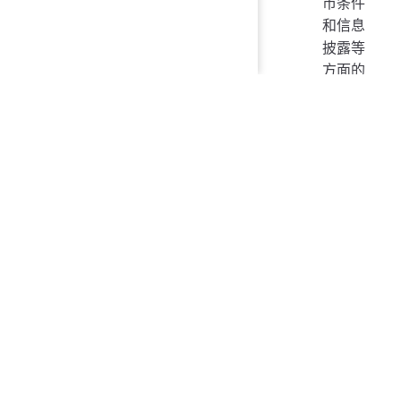
市条件
和信息
披露等
方面的
重大问
题或无
先例事
项，提
交的材
料应包
括相关
问题的
概述、
中介机
构核查
情况与
初步判
断意见