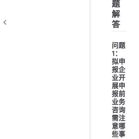
题
解
答
问题
1：
拟申
报企
业开
展申
报前
业务
咨询
需注
意哪
些事