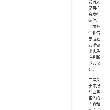
发行人
是否符
合发行
条件、
上市条
件和信
息披露
要求做
出实质
性判断
或者保
证。
二是关
于申报
前业务
咨询的
内容和