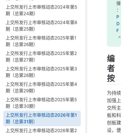
接
上交所发行上市审核动态2024年第5
：
期（总第24期）
P
上交所发行上市审核动态2024年第6
D
期（总第25期）
F
上交所发行上市审核动态2025年第1
期（总第26期）
上交所发行上市审核动态2025年第2
编
期（总第27期）
者
上交所发行上市审核动态2025年第3
期（总第28期）
按
上交所发行上市审核动态2025年第4
期（总第29期）
为持续
上交所发行上市审核动态2025年第5
加强上
期（总第30期）
交所主
上交所发行上市审核动态2026年第1
板和科
期（总第31期）
创板建
设，便
上交所发行上市审核动态2026年第2