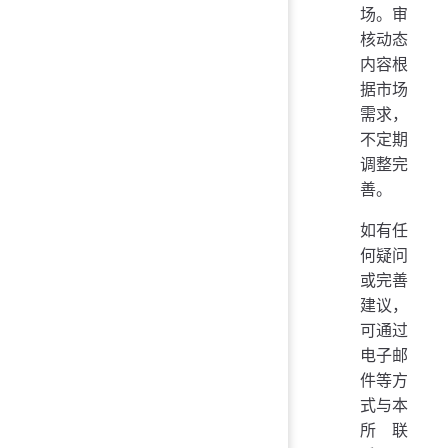
场。审
核动态
内容根
据市场
需求，
不定期
调整完
善。
如有任
何疑问
或完善
建议，
可通过
电子邮
件等方
式与本
所联