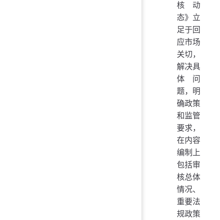
核动
态》立
足于回
应市场
关切，
解决具
体问
题，明
确政策
和监管
要求，
在内容
编制上
包括审
核总体
情况、
重要法
规政策