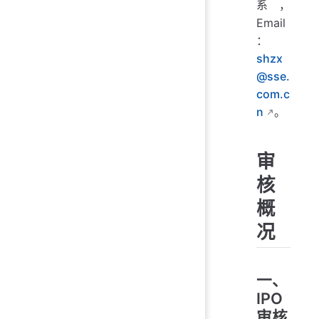
系，
Email
：
shzx
@sse.
com.c
n
。
审
核
概
况
一、
IPO
审核