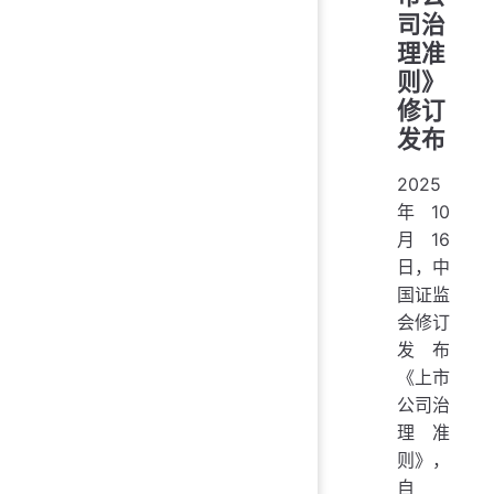
司治
理准
则》
修订
发布
2025
年10
月16
日，中
国证监
会修订
发布
《上市
公司治
理准
则》，
自