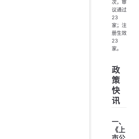
次，审
议通过
23
家；注
册生效
23
家。
政
策
快
讯
一、
《上
市公