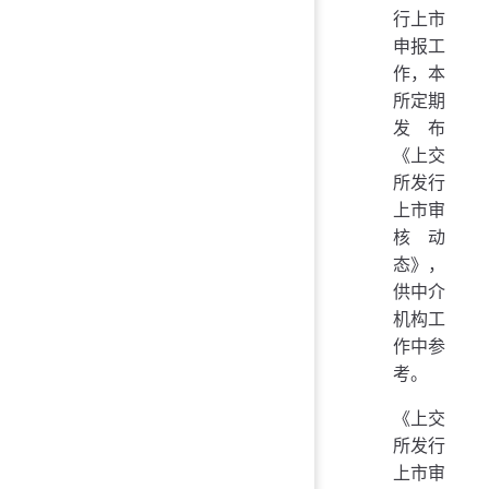
行上市
申报工
作，本
所定期
发布
《上交
所发行
上市审
核动
态》，
供中介
机构工
作中参
考。
《上交
所发行
上市审