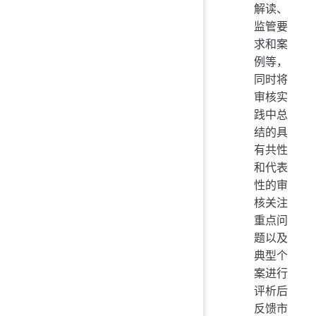
解读、
监管要
求和案
例等，
同时将
审核实
践中总
结的具
有共性
和代表
性的审
核关注
重点问
题以及
典型个
案进行
评析后
反馈市