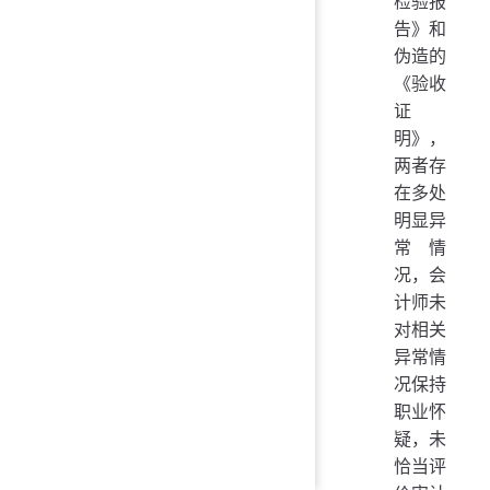
检验报
告》和
伪造的
《验收
证
明》，
两者存
在多处
明显异
常情
况，会
计师未
对相关
异常情
况保持
职业怀
疑，未
恰当评