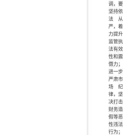
调，要
坚持依
法从
严，着
力提升
监管执
法有效
性和震
慑力；
进一步
严肃市
场纪
律，坚
决打击
财务造
假等恶
性违法
行为；