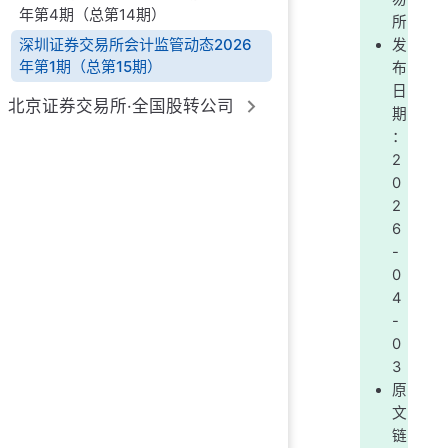
年第4期（总第14期）
所
深圳证券交易所会计监管动态2026
发
年第1期（总第15期）
布
日
北京证券交易所·全国股转公司
期
：
2
0
2
6
-
0
4
-
0
3
原
文
链