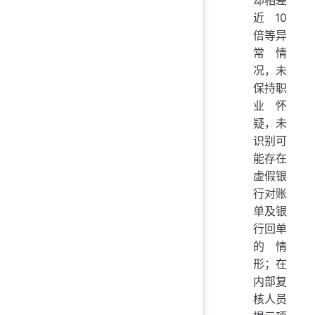
却相差
近10
倍等异
常情
况，未
保持职
业怀
疑，未
识别可
能存在
虚假银
行对账
单及银
行回单
的情
形；在
内部复
核人员