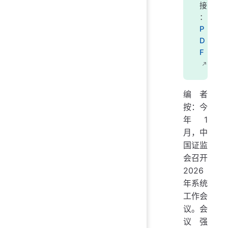
接
：
P
D
F
编者
按：今
年1
月，中
国证监
会召开
2026
年系统
工作会
议。会
议强