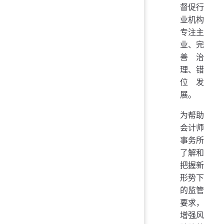
督促行
业机构
专注主
业、完
善治
理、错
位发
展。
为帮助
会计师
事务所
了解和
把握新
形势下
的监管
要求，
增强风