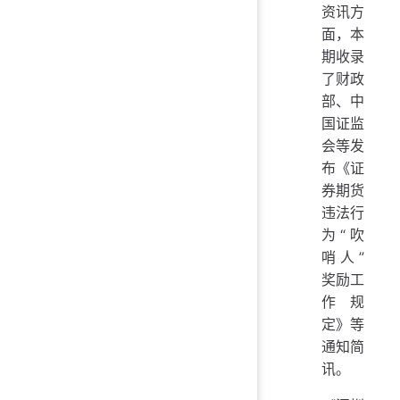
资讯方
面，本
期收录
了财政
部、中
国证监
会等发
布《证
券期货
违法行
为“吹
哨人”
奖励工
作规
定》等
通知简
讯。