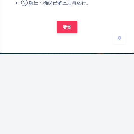
② 解压：确保已解压后再运行。
关闭
日落
暗化
灰度
赞赏
豆
评论
似懂非懂
2025-9-16
毛神|´・ω・)ノ
0