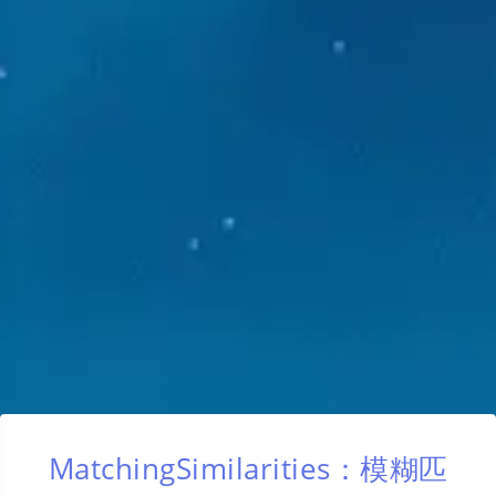
MatchingSimilarities：模糊匹