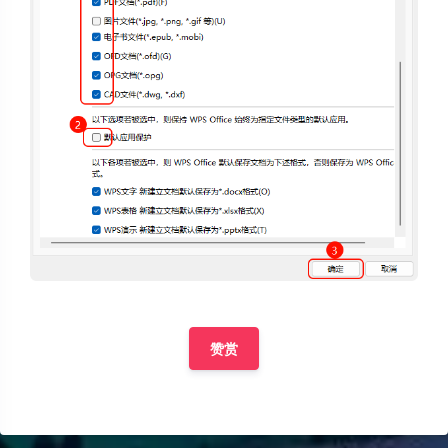
夜间模式
Sans Serif
Serif
赞赏
浅阴影
深阴影
关闭
日落
暗化
灰度