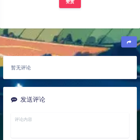
赞赏
豆
暂无评论
夜间模式
发送评论
Sans Serif
Serif
浅阴影
深阴影
关闭
日落
暗化
灰度