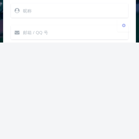
发送
Markdown
|´・ω・)ノ
ヾ(≧∇≦*)ゝ
(☆ω☆)
（╯‵□′）╯︵┴─┴
￣﹃￣
(/ω＼)
上一篇
下一篇
∠( ᐛ 」∠)＿
(๑•̀ㅁ•́ฅ)
→_→
【Google Chrome 浏
【Excel】在具有零值
୧(๑•̀⌄•́๑)૭
٩(ˊᗜˋ*)و
(ノ°ο°)ノ
览器】已屏蔽危险的
的单元格中显示零
(´இ皿இ｀)
⌇●﹏●⌇
(ฅ´ω`ฅ)