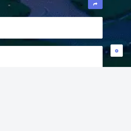
关闭
日落
暗化
灰度
豆
发送