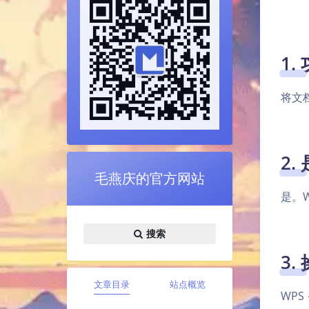
1.
将文
2.
毛燕庆的官方网站
是。
搜索
3.
文章目录
站点概览
WPS