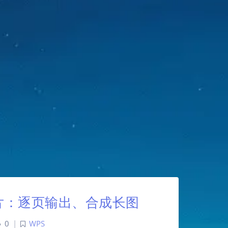
图片：逐页输出、合成长图
0
|
WPS