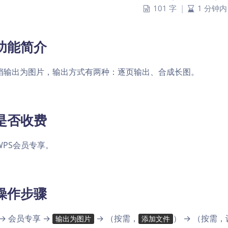
101 字
|
1 分钟内
 功能简介
档输出为图片，输出方式有两种：逐页输出、合成长图。
 是否收费
WPS会员专享。
 操作步骤
 → 会员专享 →
→ （按需，
） → （按需
输出为图片
添加文件