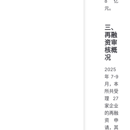
8亿
元。
三、
再融
资审
核概
况
2025
年7-9
月，本
所共受
理27
家企业
的再融
资申
请，其