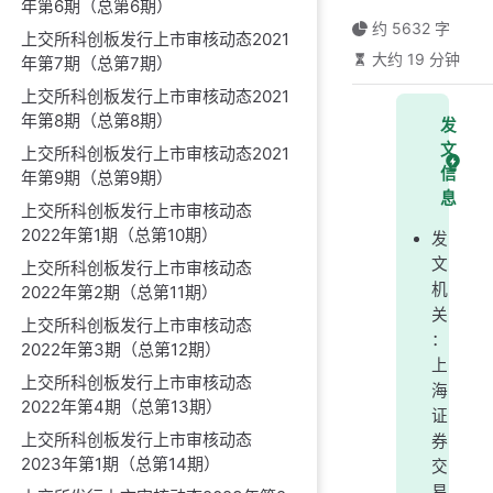
年第6期（总第6期）
约 5632 字
上交所科创板发行上市审核动态2021
大约 19 分钟
年第7期（总第7期）
上交所科创板发行上市审核动态2021
年第8期（总第8期）
发
文
上交所科创板发行上市审核动态2021
信
年第9期（总第9期）
息
上交所科创板发行上市审核动态
2022年第1期（总第10期）
发
文
上交所科创板发行上市审核动态
机
2022年第2期（总第11期）
关
上交所科创板发行上市审核动态
：
2022年第3期（总第12期）
上
上交所科创板发行上市审核动态
海
2022年第4期（总第13期）
证
上交所科创板发行上市审核动态
券
2023年第1期（总第14期）
交
易