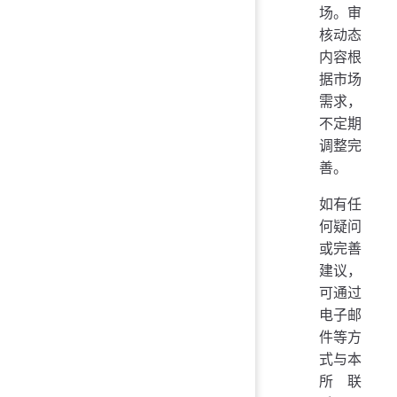
场。审
核动态
内容根
据市场
需求，
不定期
调整完
善。
如有任
何疑问
或完善
建议，
可通过
电子邮
件等方
式与本
所联