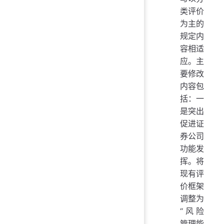
类评价
为主的
规定内
容相适
应。主
要修改
内容包
括：一
是突出
促进证
券公司
功能发
挥。将
现有评
价框架
调整为
“风险
管理能