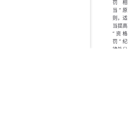
罚相
当”原
则，适
当提高
“资格
罚”纪
律处分
扣分分
值、优
化行政
处罚扣
分分
值，合
理设置
扣分梯
度，促
进发挥
多种监