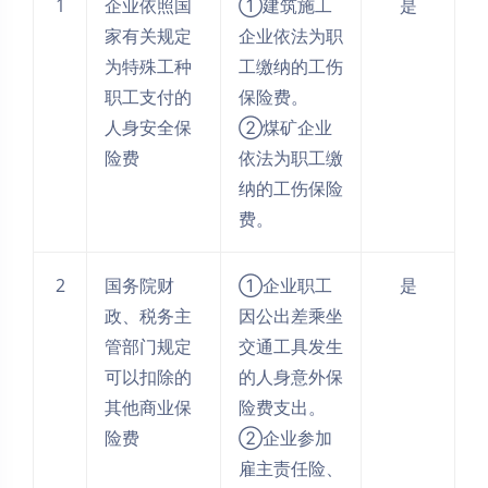
1
企业依照国
①建筑施工
是
家有关规定
企业依法为职
为特殊工种
工缴纳的工伤
职工支付的
保险费。
人身安全保
②煤矿企业
险费
依法为职工缴
纳的工伤保险
费。
2
国务院财
①企业职工
是
政、税务主
因公出差乘坐
管部门规定
交通工具发生
可以扣除的
的人身意外保
其他商业保
险费支出。
险费
②企业参加
雇主责任险、