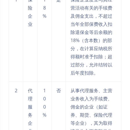
险
8
营活动有关的手续费
企
%
及佣金支出，不超过
业
当年全部保费收入扣
除退保金等后余额的
18%（含本数）的部
分，在计算应纳税所
得额时准予扣除；超
过部分，允许结转以
后年度扣除。
2
代
1
否
从事代理服务、主营
理
0
业务收入为手续费、
服
0
佣金的企业（如证
务
%
券、期货、保险代理
企
等企业），其为取得