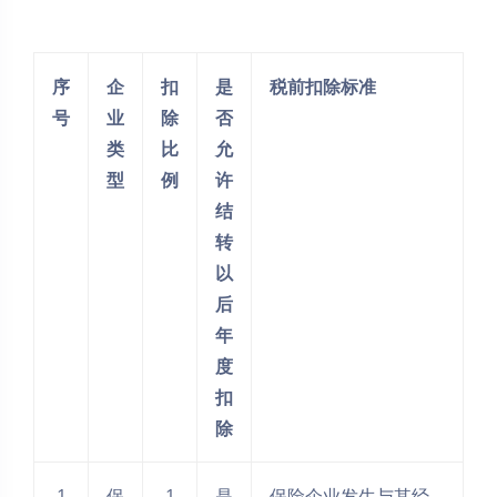
序
企
扣
是
税前扣除标准
号
业
除
否
类
比
允
型
例
许
结
转
以
后
年
度
扣
除
1
保
1
是
保险企业发生与其经