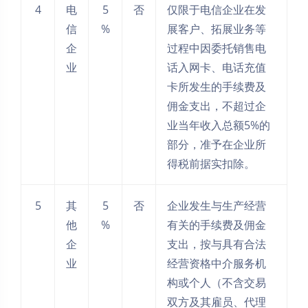
4
电
5
否
仅限于电信企业在发
信
%
展客户、拓展业务等
企
过程中因委托销售电
业
话入网卡、电话充值
卡所发生的手续费及
佣金支出，不超过企
业当年收入总额5%的
部分，准予在企业所
得税前据实扣除。
5
其
5
否
企业发生与生产经营
他
%
有关的手续费及佣金
企
支出，按与具有合法
业
经营资格中介服务机
构或个人（不含交易
双方及其雇员、代理