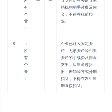
所
—
—
券支付给有关证券承
有
销机构的手续费及佣
企
金，不得在税前扣
业
除。
）
8
（
—
—
企业已计入固定资
所
—
—
产、无形资产等相关
有
资产的手续费及佣金
企
支出，应当通过折
业
旧、摊销等方式分期
）
扣除，不得在发生当
期直接扣除。