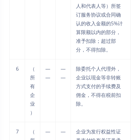
人和代表人等）所签
订服务协议或合同确
认的收入金额的5%计
算限额以内的部分，
准予扣除；超过部
分，不得扣除。
6
（
—
—
除委托个人代理外，
所
—
—
企业以现金等非转账
有
方式支付的手续费及
企
佣金，不得在税前扣
业
除。
）
7
（
—
—
企业为发行权益性证