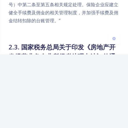
号）中第二条至第五条相关规定处理。保险企业应建立
健全手续费及佣金的相关管理制度，并加强手续费及佣
关闭
日落
暗化
灰度
金结转扣除的台账管理。”
2.3. 国家税务总局关于印发《房地产开
发经营业务企业所得税处理办法》的通
知（国税发〔2009〕31号）
《
国家税务总局关于印发<房地产开发经营业务企业所
得税处理办法>的通知
》国税发〔2009〕31号）第二十
条规定：“企业委托境外机构销售开发产品的，其支付
境外机构的销售费用（含佣金或手续费）不超过委托销
售收入10%的部分，准予据实扣除。”