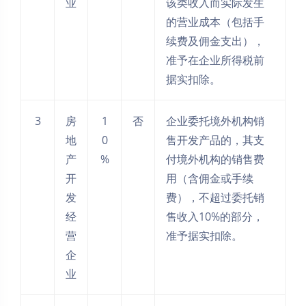
业
该类收入而实际发生
的营业成本（包括手
续费及佣金支出），
准予在企业所得税前
据实扣除。
3
房
1
否
企业委托境外机构销
地
0
售开发产品的，其支
产
%
付境外机构的销售费
开
用（含佣金或手续
发
费），不超过委托销
经
售收入10%的部分，
营
准予据实扣除。
企
业