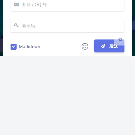
关闭
日落
暗化
灰度
发送
Markdown
|´・ω・)ノ
ヾ(≧∇≦*)ゝ
(☆ω☆)
（╯‵□′）╯︵┴─┴
￣﹃￣
(/ω＼)
上一篇
下一篇
∠( ᐛ 」∠)＿
(๑•̀ㅁ•́ฅ)
→_→
【Microsoft Edge】
Excel 启用 VBA 宏
୧(๑•̀⌄•́๑)૭
٩(ˊᗜˋ*)و
(ノ°ο°)ノ
更新
(´இ皿இ｀)
⌇●﹏●⌇
(ฅ´ω`ฅ)
(╯°A°)╯︵○○○
φ(￣∇￣o)
ヾ(´･ ･｀｡)ノ"
( ง ᵒ̌皿ᵒ̌)ง⁼³₌₃
(ó﹏ò｡)