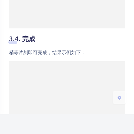
夜间模式
3.4. 完成
Sans Serif
Serif
稍等片刻即可完成，结果示例如下：
浅阴影
深阴影
关闭
日落
暗化
灰度